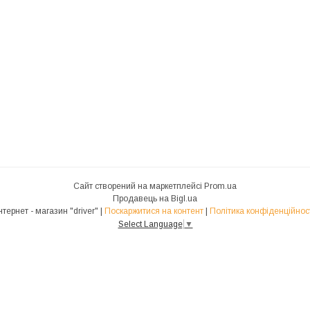
Сайт створений на маркетплейсі
Prom.ua
Продавець на Bigl.ua
Інтернет - магазин "driver" |
Поскаржитися на контент
|
Політика конфіденційнос
Select Language
▼