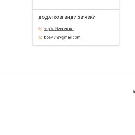
http://driver.vn.ua
bosv.vn@gmail.com