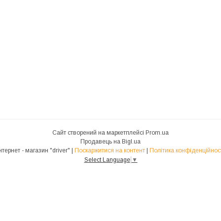
Сайт створений на маркетплейсі
Prom.ua
Продавець на Bigl.ua
Інтернет - магазин "driver" |
Поскаржитися на контент
|
Політика конфіденційнос
Select Language
▼