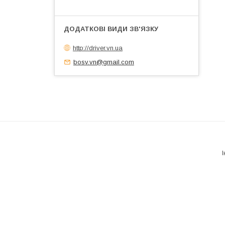
http://driver.vn.ua
bosv.vn@gmail.com