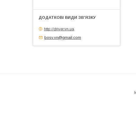
http://driver.vn.ua
bosv.vn@gmail.com