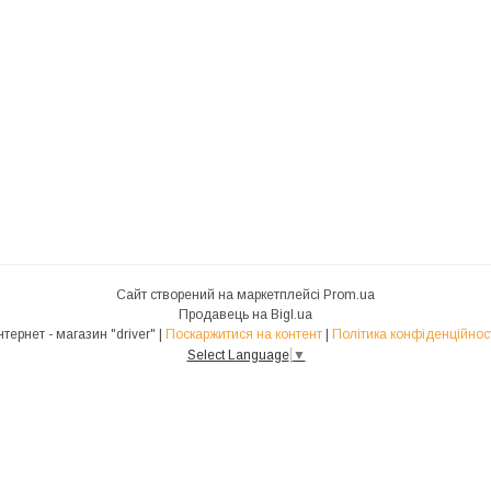
Сайт створений на маркетплейсі
Prom.ua
Продавець на Bigl.ua
Інтернет - магазин "driver" |
Поскаржитися на контент
|
Політика конфіденційнос
Select Language
▼