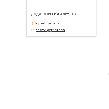
http://driver.vn.ua
bosv.vn@gmail.com