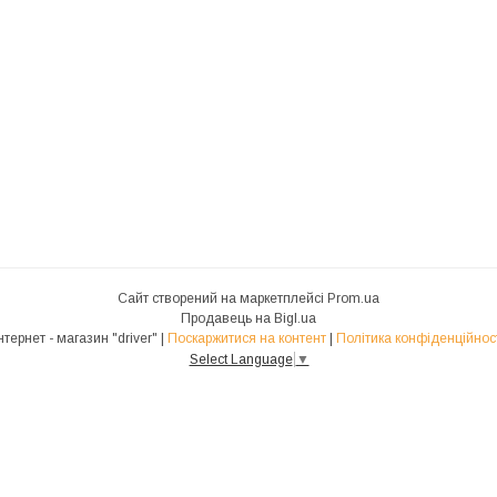
Сайт створений на маркетплейсі
Prom.ua
Продавець на Bigl.ua
Інтернет - магазин "driver" |
Поскаржитися на контент
|
Політика конфіденційнос
Select Language
▼