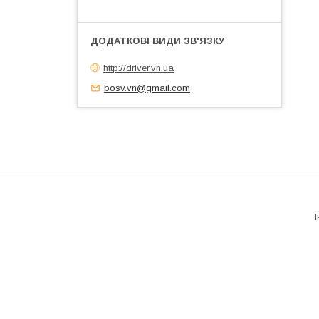
http://driver.vn.ua
bosv.vn@gmail.com