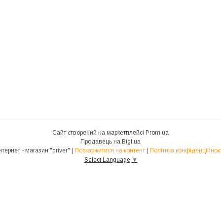
Сайт створений на маркетплейсі
Prom.ua
Продавець на Bigl.ua
Інтернет - магазин "driver" |
Поскаржитися на контент
|
Політика конфіденційнос
Select Language
▼