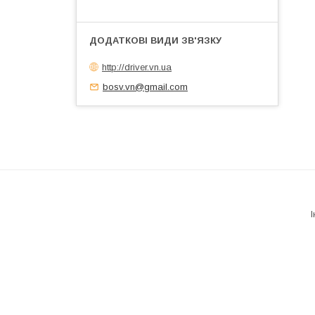
http://driver.vn.ua
bosv.vn@gmail.com