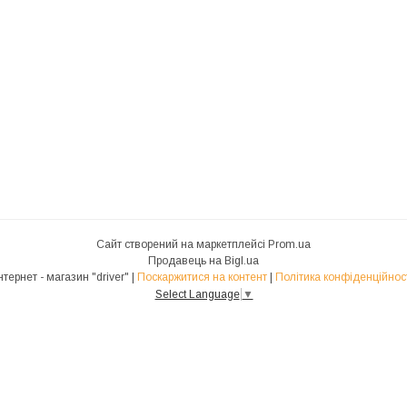
Сайт створений на маркетплейсі
Prom.ua
Продавець на Bigl.ua
Інтернет - магазин "driver" |
Поскаржитися на контент
|
Політика конфіденційнос
Select Language
▼