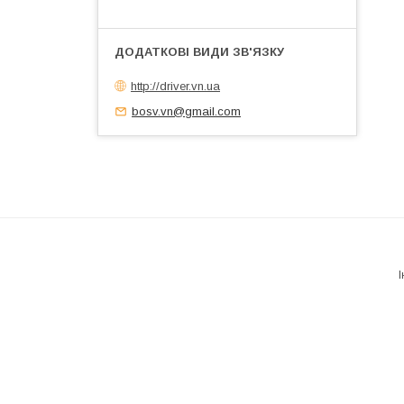
http://driver.vn.ua
bosv.vn@gmail.com