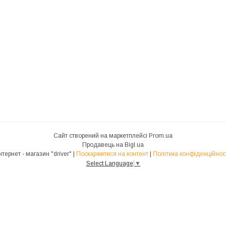
Сайт створений на маркетплейсі
Prom.ua
Продавець на Bigl.ua
Інтернет - магазин "driver" |
Поскаржитися на контент
|
Політика конфіденційнос
Select Language
▼