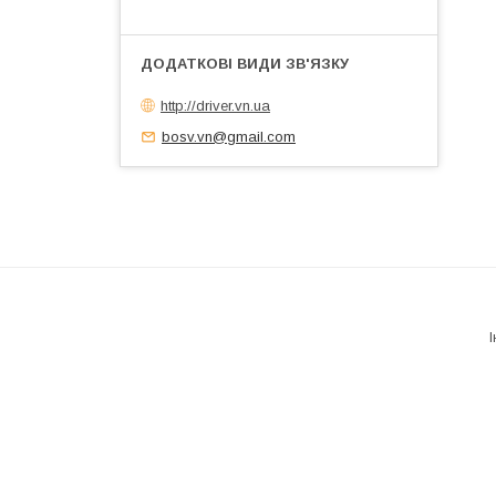
http://driver.vn.ua
bosv.vn@gmail.com