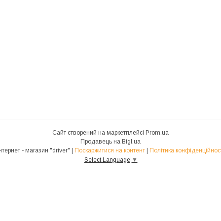
Сайт створений на маркетплейсі
Prom.ua
Продавець на Bigl.ua
Інтернет - магазин "driver" |
Поскаржитися на контент
|
Політика конфіденційнос
Select Language
▼