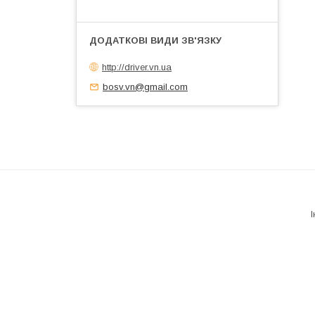
http://driver.vn.ua
bosv.vn@gmail.com