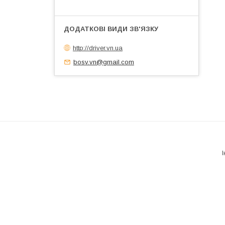
http://driver.vn.ua
bosv.vn@gmail.com