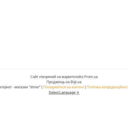
Сайт створений на маркетплейсі
Prom.ua
Продавець на Bigl.ua
Інтернет - магазин "driver" |
Поскаржитися на контент
|
Політика конфіденційнос
Select Language
▼