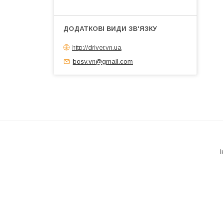
http://driver.vn.ua
bosv.vn@gmail.com