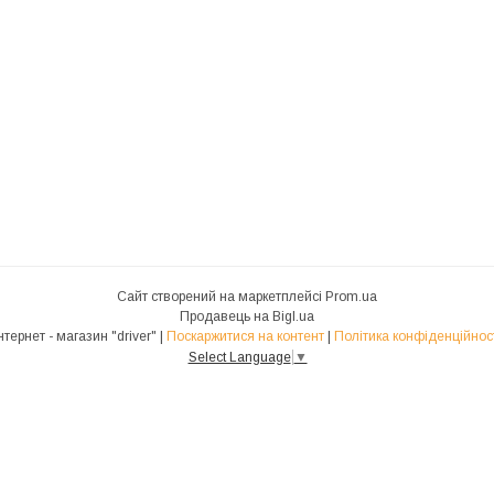
Сайт створений на маркетплейсі
Prom.ua
Продавець на Bigl.ua
Інтернет - магазин "driver" |
Поскаржитися на контент
|
Політика конфіденційнос
Select Language
▼