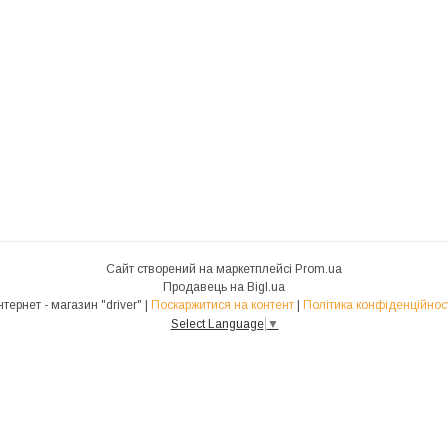
Сайт створений на маркетплейсі
Prom.ua
Продавець на Bigl.ua
Інтернет - магазин "driver" |
Поскаржитися на контент
|
Політика конфіденційнос
Select Language
▼