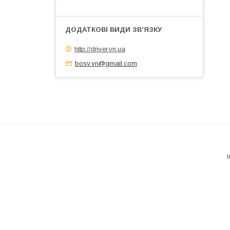
http://driver.vn.ua
bosv.vn@gmail.com