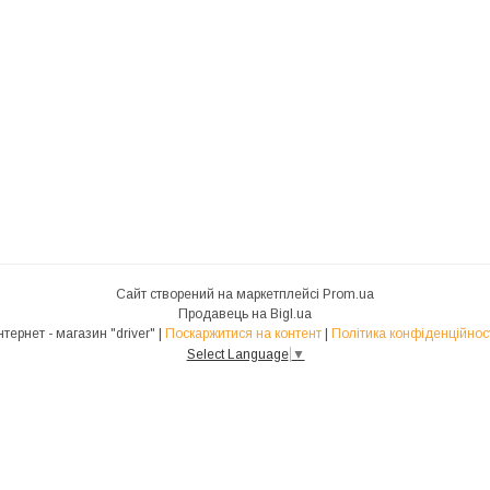
Сайт створений на маркетплейсі
Prom.ua
Продавець на Bigl.ua
Інтернет - магазин "driver" |
Поскаржитися на контент
|
Політика конфіденційнос
Select Language
▼