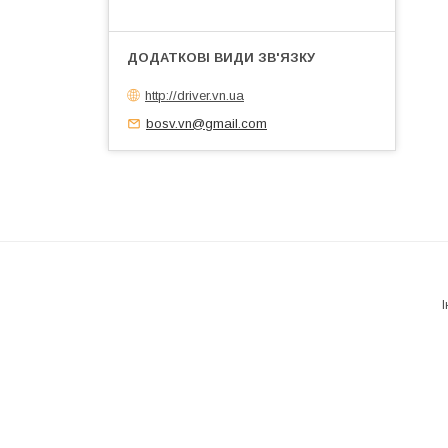
http://driver.vn.ua
bosv.vn@gmail.com