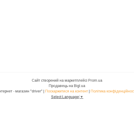
Сайт створений на маркетплейсі
Prom.ua
Продавець на Bigl.ua
Інтернет - магазин "driver" |
Поскаржитися на контент
|
Політика конфіденційнос
Select Language
▼