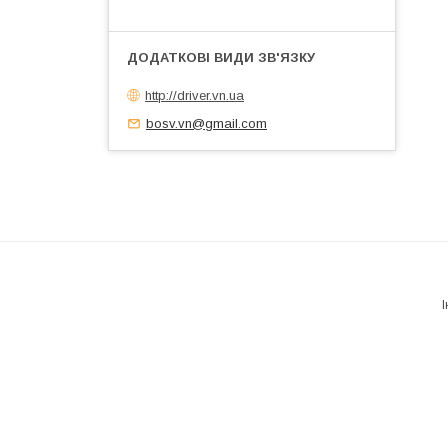
http://driver.vn.ua
bosv.vn@gmail.com