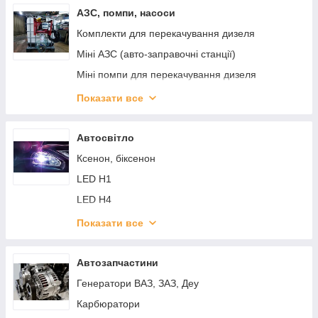
АЗС, помпи, насоси
Комплекти для перекачування дизеля
Міні АЗС (авто-заправочні станції)
Міні помпи для перекачування дизеля
Насоси для перекачування води
Показати все
Насоси для перекачування масла
Насоси для перекачування палива, двигуни
Автосвітло
Пістолети для палива, фільтри, адаптери
Ксенон, біксенон
Лічильника палива
LED H1
Все для ADBLUE, мочевини
LED H4
LED H7
Показати все
LED H11 (H8)
Ходові вогні, додаткове світло
Автозапчастини
Генератори ВАЗ, ЗАЗ, Деу
Карбюратори