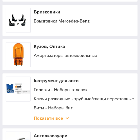
Бризковики
Брызговики Mercedes-Benz
Кузов, Оптика
Амортизаторы автомобильные
Інструмент для авто
Головки - Наборы головок
Ключи разводные - трубные/клещи переставные
Биты - Наборы бит
Инструменты пневматические (шланг, подкачка ,
Показати все
продувка)
Ключ баллонный (крест,телескоп, роторный-
Автоаксесуари
мясорубка,гайковерт)