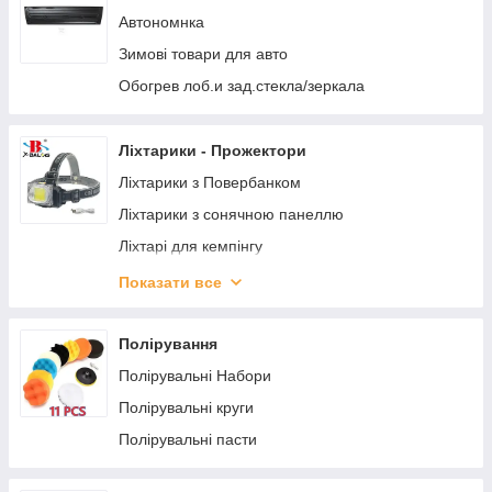
Портмоне для документов / Визитницы /
Автономнка
Кошельки
Зимові товари для авто
Чехол для ключей с карабином
Обогрев лоб.и зад.стекла/зеркала
Чохол для ключів Модельні
Чохол для ключів Модельні
Ліхтарики - Прожектори
Ліхтарики з Повербанком
Ліхтарики з сонячною панеллю
Ліхтарі для кемпінгу
Ліхтарі налобні
Показати все
Ліхтарі ручні
Переноски - Діодні - Інспекційні
Полірування
Полірувальні Набори
Полірувальні круги
Полірувальні пасти