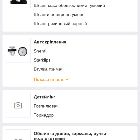
Шланг маслобензостійкий гумовий
4.Брызговики
Шланги повітряні гумові
5.Рейлинги, багажники
Шланг резиновый черный
6.Автохимия, Масла, Жидкости
1.Дефлектор капота
Автокріплення
Shemi
Starklips
Втулка тримач
Відбійники
Показати все
Гайки
Гвинт
Детейлінг
З'єднувачі
Розпилювач
Заглушки кузова
Торнадор
Заклепки
Набір гумових кілець,сальник,втулок
Обшивка двери, карманы, ручки-
подлокотники