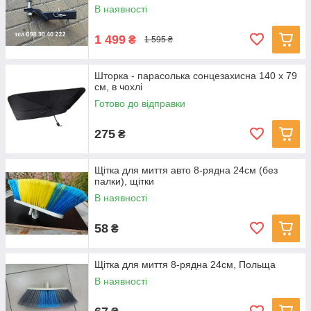
В наявності
1 499
₴
1 595 ₴
Шторка - парасолька сонцезахисна 140 х 79
см, в чохлі
Готово до відправки
275
₴
Щітка для миття авто 8-рядна 24см (без
палки), щітки
В наявності
58
₴
Щітка для миття 8-рядна 24см, Польща
В наявності