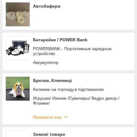
Наручні годинники Casio
Ремінці Awarder
Шампуни
Автобафери
Ремінці Kospet
Шпатлівка
Ремінці Modfit
Ремінці Lemfo
Батарейки / POWER Bank
Ремінці Hemsut
POWERBANK - Портативные зарядные
устройство
Аккумулятор
Брелки, Ключниці
Килимки на торпеду,в підстаканник
Игрушки/ Иконки /Сувениры/ Ведро декор./
Флажки/
Брелок для ключей Жгут/Ремешок NEW
Показати все
Брелок для ключів універсальні
Заглушки ременя безпеки
Зимові товари