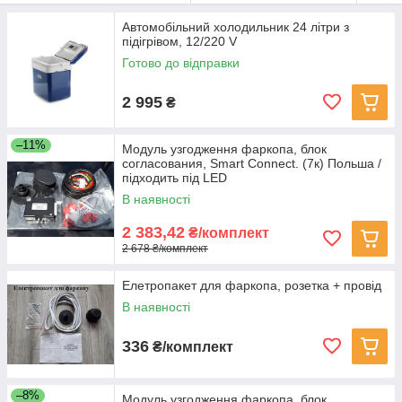
Автомобільний холодильник 24 літри з
підігрівом, 12/220 V
Готово до відправки
2 995
₴
–11%
Модуль узгодження фаркопа, блок
согласования, Smart Connect. (7к) Польша /
підходить під LED
В наявності
2 383,42
₴/комплект
2 678 ₴/комплект
Елетропакет для фаркопа, розетка + провід
В наявності
336
₴/комплект
–8%
Модуль узгодження фаркопа, блок