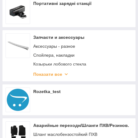
Портативні зарядні станції
Запчасти и аксессуары
Аксессуары - разное
Спойлера, накладки
Козырьки лобового стекла
Кузов,Оптика
Показати все
Щетки стеклоочистителя
Хром накладки
Rozetka_test
Шторки багажника
Чехлы салона
9.Подлокотники
Аварийные переходн/Шланги ПХВ/Резинов.
2.Дефлектора окон
Шланг маслобензостойкий ПХВ
3.Ковры