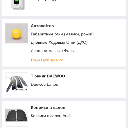
Автосвітло
Габаритные огни (маячки, рожки)
Дневные Ходовые Огни (ДХО)
Дополнительные Фары
Лампи / LED Стрічка
Показати все
Подсветки Номера,Салона,Днища.
Светодиодные LED Фары, Балки
Тюнинг DAEWOO
(БЕЛАВТО,ЛИДЕР)
Daewoo Lanos
Фонари задние универсальные
Рабочие фонари "WESEM"
Коврики в салон
Коврики в салон Audi