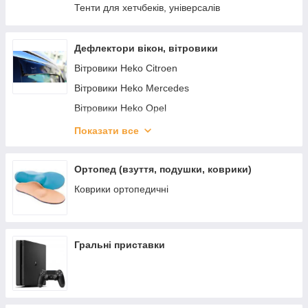
Захист двигуна Infiniti
Тенти для хетчбеків, універсалів
Захист двигуна Land Rover
Захист двигуна Tesla
Дефлектори вікон, вітровики
Захист двигуна ACURA
Вітровики Heko Citroen
Вітровики Heko Mercedes
Вітровики Heko Opel
Вітровики Heko Renault
Показати все
Вітровики Heko Skoda
Дефлектори вікон VW
Ортопед (взуття, подушки, коврики)
Коврики ортопедичні
Гральні приставки