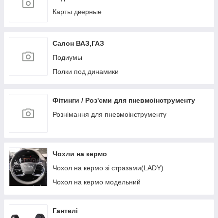
Полтава
Карты дверные
Саморіз
Скоба пластикова
Салон ВАЗ,ГАЗ
Скоба, Шайба металева
Подиумы
Фіксатор дверного типу
Полки под динамики
Фіксатор килимків салону
Фіксатор молдингів та решіток радіатора
Фітинги / Роз'єми для пневмоінструменту
Фіксатор натискного типу
Рознімання для пневмоінструменту
Фіксатор під саморіз
Фіксатор розпірний з фіксацією
Фіксатор розпірний на різьбі
Чохли на кермо
Фіксатор типу цвях
Чохол на кермо зі стразами(LADY)
Фіксатор ущільнювачів
Чохол на кермо модельний
Хомути та тримачі
Гантелі