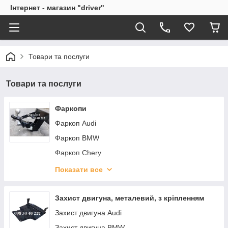
Інтернет - магазин "driver"
Товари та послуги
Товари та послуги
Фаркопи
Фаркоп Audi
Фаркоп BMW
Фаркоп Chery
Фаркоп Chevrolet
Показати все
Фаркоп Citroen
Фаркоп Dacia
Захист двигуна, металевий, з кріпленням
Фаркоп Daewoo
Захист двигуна Audi
Фаркоп Dodge
Захист двигуна BMW