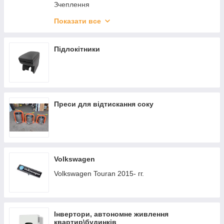
Зчеплення
Амортизатори
Показати все
Диски гальмівні
Підлокітники
Преси для відтискання соку
Volkswagen
Volkswagen Touran 2015- гг.
Інвертори, автономне живлення
квартир\будинків