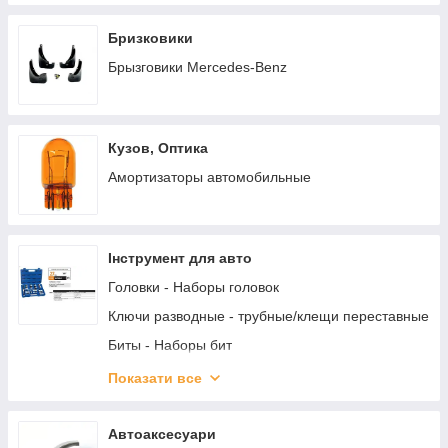
Бризковики
Брызговики Mercedes-Benz
Кузов, Оптика
Амортизаторы автомобильные
Інструмент для авто
Головки - Наборы головок
Ключи разводные - трубные/клещи переставные
Биты - Наборы бит
Инструменты пневматические (шланг, подкачка ,
Показати все
продувка)
Ключ баллонный (крест,телескоп, роторный-
Автоаксесуари
мясорубка,гайковерт)