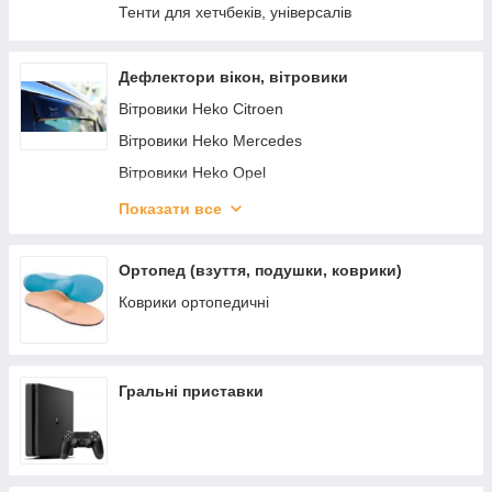
Захист двигуна Infiniti
Тенти для хетчбеків, універсалів
Захист двигуна Land Rover
Захист двигуна Tesla
Дефлектори вікон, вітровики
Захист двигуна ACURA
Вітровики Heko Citroen
Вітровики Heko Mercedes
Вітровики Heko Opel
Вітровики Heko Renault
Показати все
Вітровики Heko Skoda
Дефлектори вікон VW
Ортопед (взуття, подушки, коврики)
Коврики ортопедичні
Гральні приставки