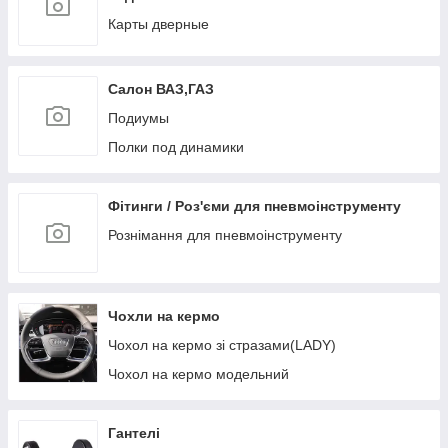
Полтава
Карты дверные
Саморіз
Скоба пластикова
Салон ВАЗ,ГАЗ
Скоба, Шайба металева
Подиумы
Фіксатор дверного типу
Полки под динамики
Фіксатор килимків салону
Фіксатор молдингів та решіток радіатора
Фітинги / Роз'єми для пневмоінструменту
Фіксатор натискного типу
Рознімання для пневмоінструменту
Фіксатор під саморіз
Фіксатор розпірний з фіксацією
Фіксатор розпірний на різьбі
Чохли на кермо
Фіксатор типу цвях
Чохол на кермо зі стразами(LADY)
Фіксатор ущільнювачів
Чохол на кермо модельний
Хомути та тримачі
Гантелі