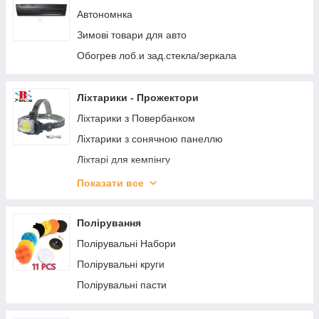
Портмоне для документов / Визитницы /
Автономнка
Кошельки
Зимові товари для авто
Чехол для ключей с карабином
Обогрев лоб.и зад.стекла/зеркала
Чохол для ключів Модельні
Чохол для ключів Модельні
Ліхтарики - Прожектори
Ліхтарики з Повербанком
Ліхтарики з сонячною панеллю
Ліхтарі для кемпінгу
Ліхтарі налобні
Показати все
Ліхтарі ручні
Переноски - Діодні - Інспекційні
Полірування
Полірувальні Набори
Полірувальні круги
Полірувальні пасти