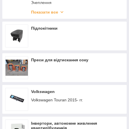
Зчеплення
Амортизатори
Показати все
Диски гальмівні
Підлокітники
Преси для відтискання соку
Volkswagen
Volkswagen Touran 2015- гг.
Інвертори, автономне живлення
квартир\будинків