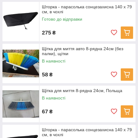
Шторка - парасолька сонцезахисна 140 х 79
см, в чохлі
Готово до відправки
275
₴
Щітка для миття авто 8-рядна 24см (без
палки), щітки
В наявності
58
₴
Щітка для миття 8-рядна 24см, Польща
В наявності
67
₴
Шторка - парасолька сонцезахисна 140 х 79
см, в чохлі