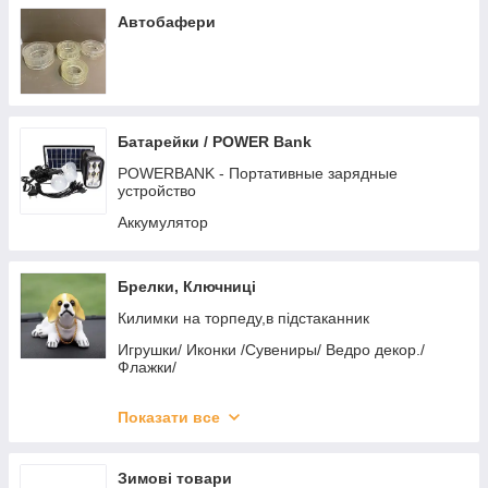
Наручні годинники Casio
Ремінці Awarder
Шампуни
Автобафери
Ремінці Kospet
Шпатлівка
Ремінці Modfit
Ремінці Lemfo
Батарейки / POWER Bank
Ремінці Hemsut
POWERBANK - Портативные зарядные
устройство
Аккумулятор
Брелки, Ключниці
Килимки на торпеду,в підстаканник
Игрушки/ Иконки /Сувениры/ Ведро декор./
Флажки/
Брелок для ключей Жгут/Ремешок NEW
Показати все
Брелок для ключів універсальні
Заглушки ременя безпеки
Зимові товари