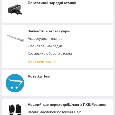
Портативні зарядні станції
Запчасти и аксессуары
Аксессуары - разное
Спойлера, накладки
Козырьки лобового стекла
Кузов,Оптика
Показати все
Щетки стеклоочистителя
Хром накладки
Rozetka_test
Шторки багажника
Чехлы салона
9.Подлокотники
Аварийные переходн/Шланги ПХВ/Резинов.
2.Дефлектора окон
Шланг маслобензостойкий ПХВ
3.Ковры