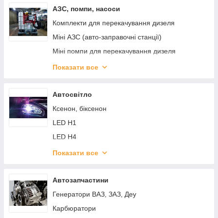
АЗС, помпи, насоси
Комплекти для перекачування дизеля
Міні АЗС (авто-заправочні станції)
Міні помпи для перекачування дизеля
Насоси для перекачування води
Показати все
Насоси для перекачування масла
Насоси для перекачування палива, двигуни
Автосвітло
Пістолети для палива, фільтри, адаптери
Ксенон, біксенон
Лічильника палива
LED H1
Все для ADBLUE, мочевини
LED H4
LED H7
Показати все
LED H11 (H8)
Ходові вогні, додаткове світло
Автозапчастини
Генератори ВАЗ, ЗАЗ, Деу
Карбюратори