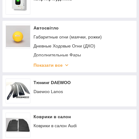
Автосвітло
Габаритные огни (маячки, рожки)
Дневные Ходовые Огни (ДХО)
Дополнительные Фары
Лампи / LED Стрічка
Показати все
Подсветки Номера,Салона,Днища.
Светодиодные LED Фары, Балки
Тюнинг DAEWOO
(БЕЛАВТО,ЛИДЕР)
Daewoo Lanos
Фонари задние универсальные
Рабочие фонари "WESEM"
Коврики в салон
Коврики в салон Audi