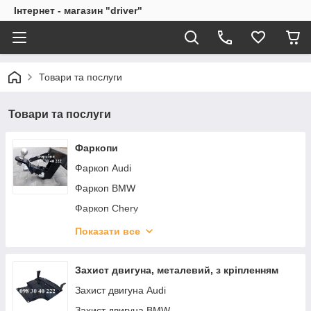
Інтернет - магазин "driver"
Товари та послуги
Товари та послуги
Фаркопи
Фаркоп Audi
Фаркоп BMW
Фаркоп Chery
Фаркоп Chevrolet
Показати все
Фаркоп Citroen
Фаркоп Dacia
Захист двигуна, металевий, з кріпленням
Фаркоп Daewoo
Захист двигуна Audi
Фаркоп Dodge
Захист двигуна BMW