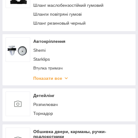
Шланг маслобензостійкий гумовий
4.Брызговики
Шланги повітряні гумові
5.Рейлинги, багажники
Шланг резиновый черный
6.Автохимия, Масла, Жидкости
1.Дефлектор капота
Автокріплення
Shemi
Starklips
Втулка тримач
Відбійники
Показати все
Гайки
Гвинт
Детейлінг
З'єднувачі
Розпилювач
Заглушки кузова
Торнадор
Заклепки
Набір гумових кілець,сальник,втулок
Обшивка двери, карманы, ручки-
подлокотники