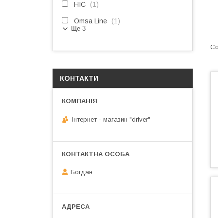
HIC
1
Omsa Line
1
Ще 3
КОНТАКТИ
Інтернет - магазин "driver"
Богдан