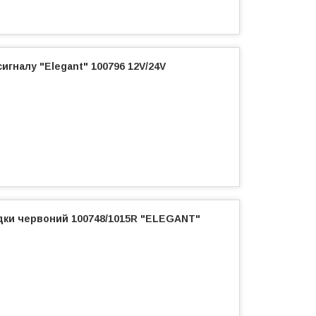
гналу "Elegant" 100796 12V/24V
удки червоний 100748/1015R "ELEGANT"