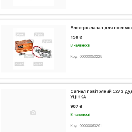
Електроклапан для пневмоси
158 ₴
В наявності
00000053229
Сигнал повітряний 12v 3 д
УЦІНКА
907 ₴
В наявності
00000063291