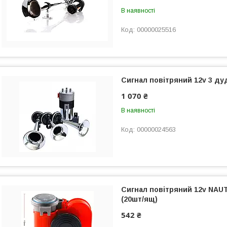
В наявності
00000025516
Сигнал повітряний 12v 3 дуд
1 070 ₴
В наявності
00000024563
Сигнал повітряний 12v NAUT
(20шт/ящ)
542 ₴