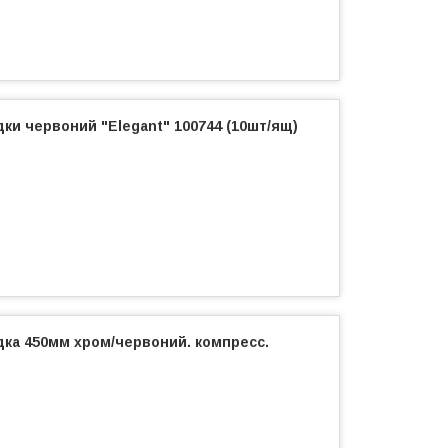
дки червоний "Elegant" 100744 (10шт/ящ)
дка 450мм хром/червоний. компресс.