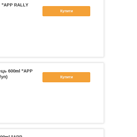
l "APP RALLY
Купити
ець 600ml "APP
/уп)
Купити