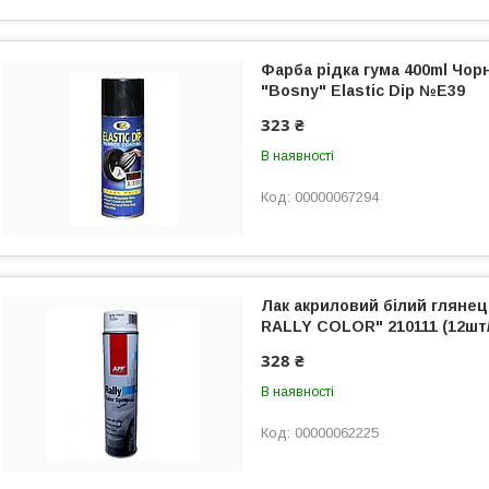
Фарба рідка гума 400ml Чор
"Bosny" Elastic Dip №E39
323 ₴
В наявності
00000067294
Лак акриловий білий глянец
RALLY COLOR" 210111 (12шт/
328 ₴
В наявності
00000062225