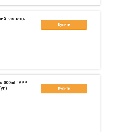
ний глянець
Купити
ь 600ml "APP
уп)
Купити