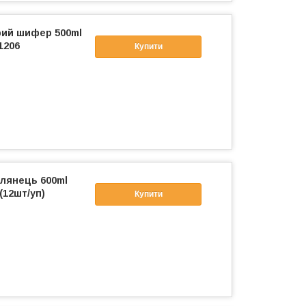
рий шифер 500ml
1206
Купити
глянець 600ml
(12шт/уп)
Купити