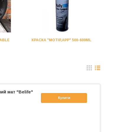
EABLE
КРАСКА "MOTIP,APP" 500-600ML
ий мат "Belife"
Купити