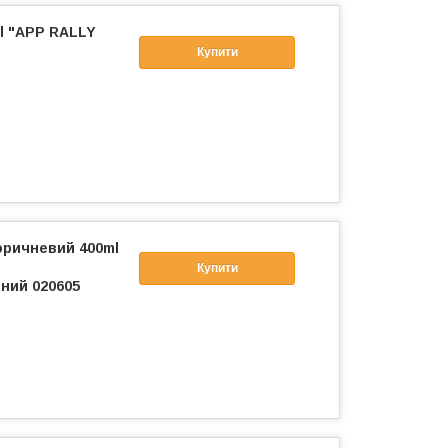
l "APP RALLY
Купити
оричневий 400ml
Купити
ний 020605