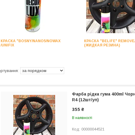
КРАСКА "BOSNY/NANO5/NOWAX
КРАСКА "BELIFE" REMOV
/UNIFIX
(ЖИДКАЯ РЕЗИНА)
Фарба рідка гума 400ml Чорн
R4 (12шт/уп)
355 ₴
В наявності
00000044521