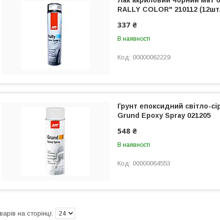
Лак акриловий чорний мат 
RALLY COLOR" 210112 (12шт
337 ₴
В наявності
00000062229
Грунт епоксидний світло-сі
Grund Epoxy Spray 021205
548 ₴
В наявності
00000064553