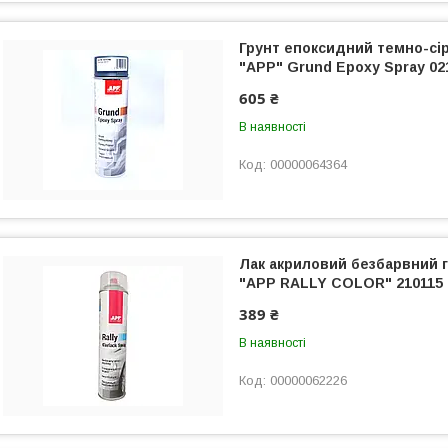
Грунт епоксидний темно-сі
"APP" Grund Epoxy Spray 02
605 ₴
В наявності
00000064364
Лак акриловий безбарвний 
"APP RALLY COLOR" 210115 
389 ₴
В наявності
00000062226