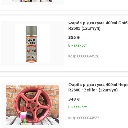
Фарба рідка гума 400ml Сріб
R2601 (12шт/уп)
355 ₴
В наявності
00000044526
Фарба рідка гума 400ml Чер
R2600 "Belife" (12шт/уп)
348 ₴
В наявності
00000044527