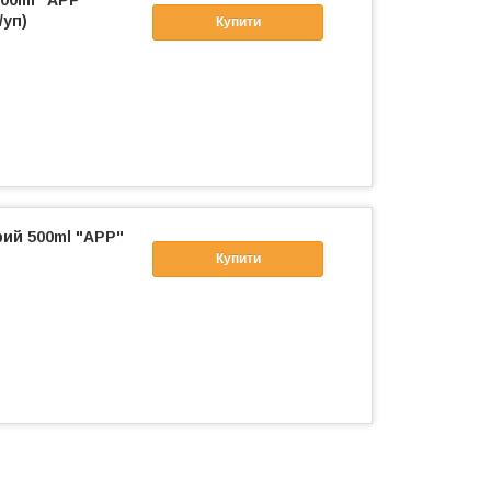
600ml "APP
/уп)
Купити
рий 500ml "APP"
Купити