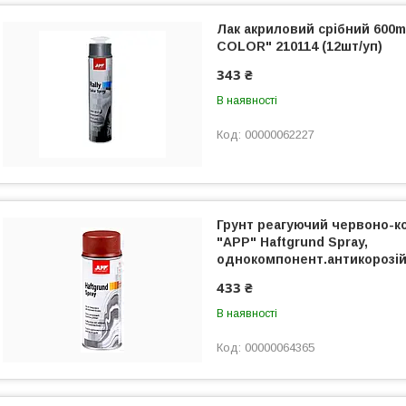
Лак акриловий срібний 600m
COLOR" 210114 (12шт/уп)
343 ₴
В наявності
00000062227
Грунт реагуючий червоно-к
"APP" Haftgrund Spray,
однокомпонент.антикорозій
433 ₴
В наявності
00000064365