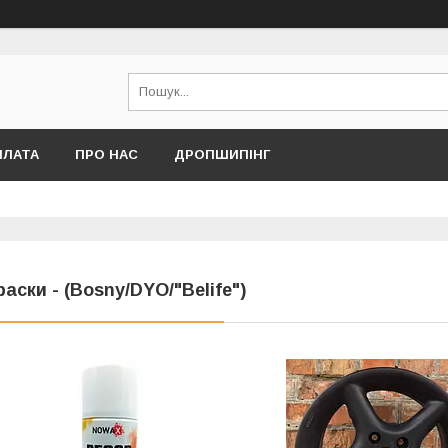
ПЛАТА
ПРО НАС
ДРОПШИПІНГ
раски - (Bosny/DYO/"Belife")