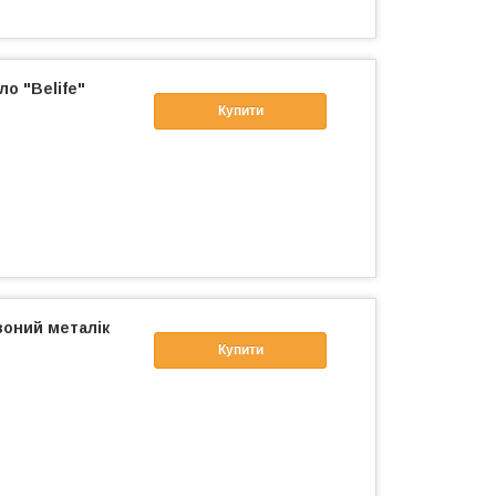
ло "Belife"
Купити
воний металік
Купити