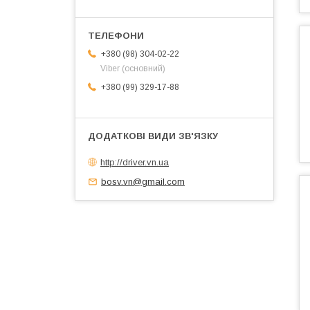
+380 (98) 304-02-22
Viber (основний)
+380 (99) 329-17-88
http://driver.vn.ua
bosv.vn@gmail.com