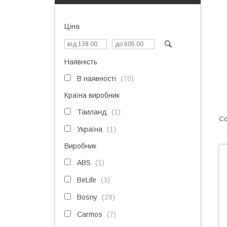
Ціна
Наявність
В наявності
70
Країна виробник
Таиланд
1
Україна
1
Виробник
ABS
1
BeLife
3
Bosny
20
Carmos
7