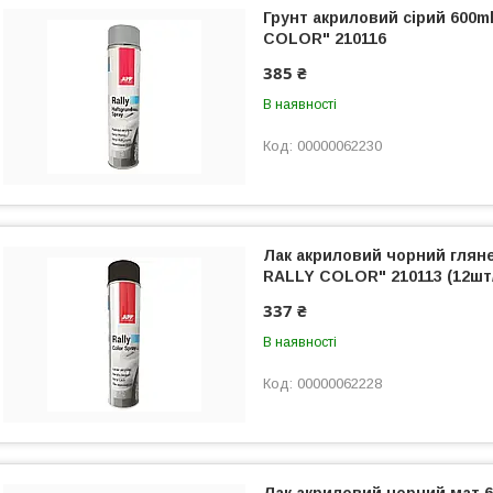
Грунт акриловий сірий 600m
COLOR" 210116
385 ₴
В наявності
00000062230
Лак акриловий чорний глян
RALLY COLOR" 210113 (12шт
337 ₴
В наявності
00000062228