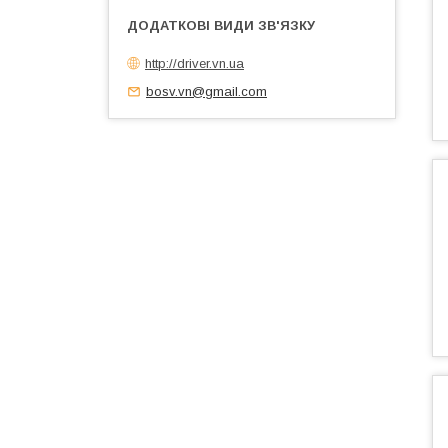
http://driver.vn.ua
bosv.vn@gmail.com