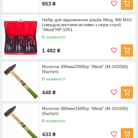
953
₴
Набір для відновлення різьби 88од. М6-М10
(свердла,метчики,вставки з нерж.сталі)
"Alloid"HP-1051
В наявності
1 482
₴
Молоток 390мм/2000гр "Alloid" (М-162000)
(6шт/уп)
В наявності
448
₴
Молоток 380мм/1500гр "Alloid" (М-161500)
(6шт/уп)
В наявності
433
₴