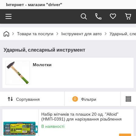
Інтернет - магазин "driver"
Товари та послуги
Інструмент для авто
Ударный, сл
Ударный, слесарный инструмент
Молотки
Сортування
0
Фільтри
Набір мітчиків та плашок 20 од. "Alloid"
(НМП-0391) для нарізування різьблення
В наявності