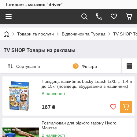
Інтернет - магазин "driver"
Товари та послуги
Відпочинок та Туризм
TV SHOP То
TV SHOP Товары из рекламы
Сортування
0
Фільтри
Повідець нашийник Lucky Leash L/XL L=1.4m
до 15кг (повідець, вбудований в нашийник)
В наявності
167
₴
Розпилювач для рідкого газону Hydro
Mousse
В наявності