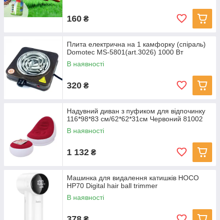
160
₴
Плита електрична на 1 камфорку (спіраль)
Domotec MS-5801(art.3026) 1000 Вт
В наявності
320
₴
Надувний диван з пуфиком для відпочинку
116*98*83 см/62*62*31см Червоний 81002
В наявності
1 132
₴
Машинка для видалення катишків HOCO
HP70 Digital hair ball trimmer
В наявності
378
₴