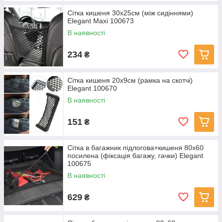
Сітка кишеня 30x25см (між сидіннями)
Elegant Maxi 100673
В наявності
234
₴
Сітка кишеня 20х9см (рамка на скотчі)
Elegant 100670
В наявності
151
₴
Сітка в багажник підлогова+кишеня 80х60
посилена (фіксація багажу, гачки) Elegant
100675
В наявності
629
₴