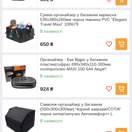
Сумка-органайзер у багажник каркасна
530х380х260мм чорна тканина PVC "Elegant
Travel Maxi" 100679
В наявності
650
₴
Органайзер - Бак Відро у багажник
пластик(гофра) 490х340х110-300мм
поліпропілен MAXI 100 644 Акція!!
В наявності
924
₴
Саквояж-органайзер у багажник
(500х300х300мм) Чорний шкірзам/СОТИ/
чорна нитка/липучка Aвтокомфорт+ L
В наявності