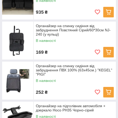
В наявності
935
₴
Органайзер на спинку сидіння від
забруднення Повстяний Сірий/60*30см NJ-
240 (у кульці)
В наявності
169
₴
Органайзер на спинку сидіння від
забруднення ПВХ 100% (63х45см.) "KEGEL"
"PIGI"
В наявності
252
₴
Органайзер на підголівник автомобіля +
дзеркало Hoco PH35 Чорно-сірий
В наявності