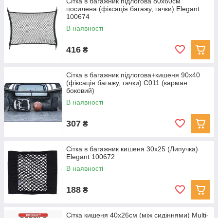
Сітка в багажник підлогова 80х60см
посилена (фіксація багажу, гачки) Elegant
100674
В наявності
416
₴
Сітка в багажник підлогова+кишеня 90х40
(фіксація багажу, гачки) С011 (карман
боковий)
В наявності
307
₴
Сітка в багажник кишеня 30х25 (Липучка)
Elegant 100672
В наявності
188
₴
Сітка кишеня 40x26см (між сидіннями) Multi-