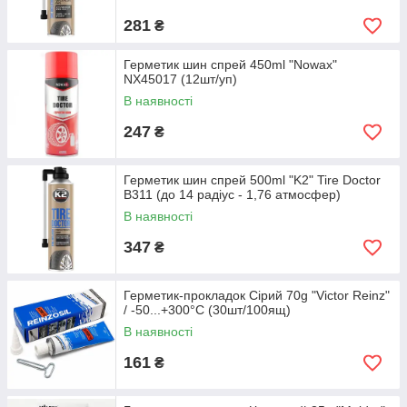
281
₴
Герметик шин спрей 450ml "Nowax"
NX45017 (12шт/уп)
В наявності
247
₴
Герметик шин спрей 500ml "K2" Tire Doctor
B311 (до 14 радіус - 1,76 атмосфер)
В наявності
347
₴
Герметик-прокладок Сірий 70g "Victor Reinz"
/ -50...+300°С (30шт/100ящ)
В наявності
161
₴