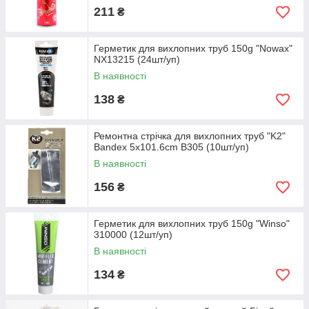
211
₴
Герметик для вихлопних труб 150g "Nowax"
NX13215 (24шт/уп)
В наявності
138
₴
Ремонтна стрічка для вихлопних труб "K2"
Bandex 5x101.6cm B305 (10шт/уп)
В наявності
156
₴
Герметик для вихлопних труб 150g "Winso"
310000 (12шт/уп)
В наявності
134
₴