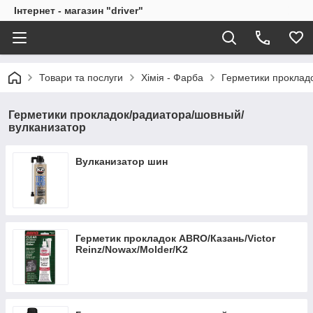
Інтернет - магазин "driver"
Товари та послуги
Хімія - Фарба
Герметики проклад
Герметики прокладок/радиатора/шовный/
вулканизатор
Вулканизатор шин
Герметик прокладок ABRO/Казань/Victor
Reinz/Nowax/Molder/K2