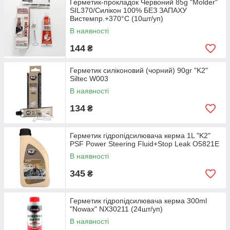
Герметик-прокладок Червоний 85g "Molder"
SIL370/Силікон 100% БЕЗ ЗАПАХУ
Вистемпр.+370°С (10шт/уп)
В наявності
144
₴
Герметик силіконовий (чорний) 90gr "K2"
Siltec W003
В наявності
134
₴
Герметик гідропідсилювача керма 1L "K2"
PSF Power Steering Fluid+Stop Leak O5821E
В наявності
345
₴
Герметик гідропідсилювача керма 300ml
"Nowax" NX30211 (24шт/уп)
В наявності