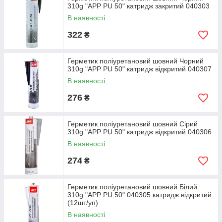
310g "APP PU 50" катридж закритий 040303
В наявності
322
₴
Герметик поліуретановий шовний Чорний
310g "APP PU 50" катридж відкритий 040307
В наявності
276
₴
Герметик поліуретановий шовний Сірий
310g "APP PU 50" катридж відкритий 040306
В наявності
274
₴
Герметик поліуретановий шовний Білий
310g "APP PU 50" 040305 катридж відкритий
(12шт/уп)
В наявності