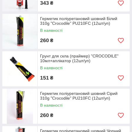
343
₴
Герметик поліуретановий шовний Білий
310g "Crocodile" PU210FC (12шт/уп)
В наявності
260
₴
Грунт для скла (праймер) "CROCODILE"
10мл+аплікатор (12шт/уп)
В наявності
151
₴
Герметик поліуретановий шовний Сірий
310g "Crocodile" PU210FC (12шт/уп)
В наявності
260
₴
Герметик поліуретановий шовний Чорний