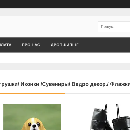
ПЛАТА
ПРО НАС
ДРОПШИПІНГ
грушки/ Иконки /Сувениры/ Ведро декор./ Флажки