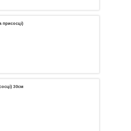
а присосці)
сосці) 30см