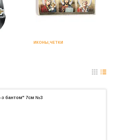
ИКОНЫ,ЧЕТКИ
а-з бантом" 7см №3