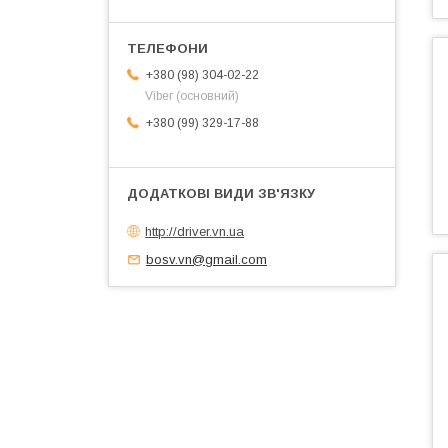
+380 (98) 304-02-22
Viber (основний)
+380 (99) 329-17-88
http://driver.vn.ua
bosv.vn@gmail.com