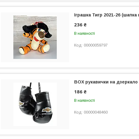
Іграшка Тигр 2021-26 (шапка
236 ₴
В наявності
00000059797
BOX рукавички на дзеркало
186 ₴
В наявності
00000048460