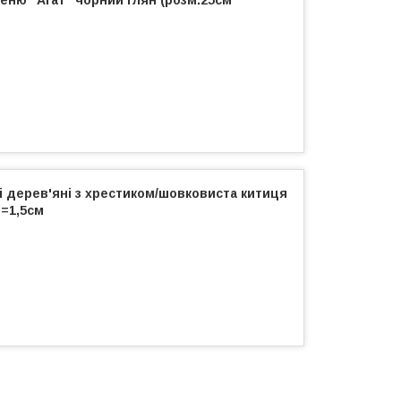
меню "Агат" чорний глян (розм.25см
і дерев'яні з хрестиком/шовковиста китиця
D=1,5см