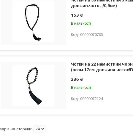
Чотки на 50 намистини з ка
довжин.чоток,/0,9см)
153 ₴
В наявності
00000070703
Чотки на 22 намистини чорн
(розм.17см довжина чоток/
236 ₴
В наявності
00000072124