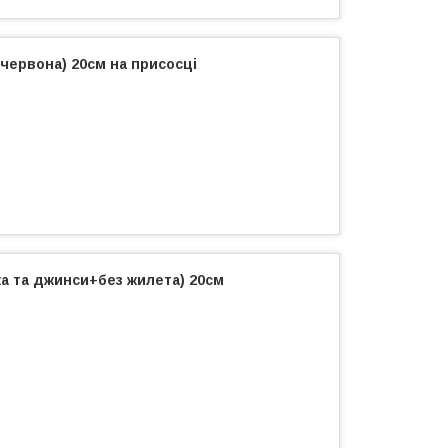
а червона) 20см на присосці
ка та джинси+без жилета) 20см