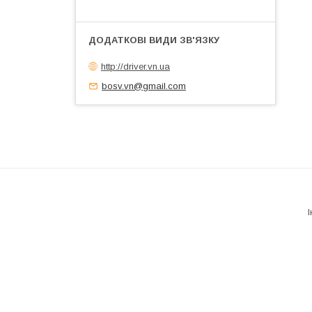
http://driver.vn.ua
bosv.vn@gmail.com