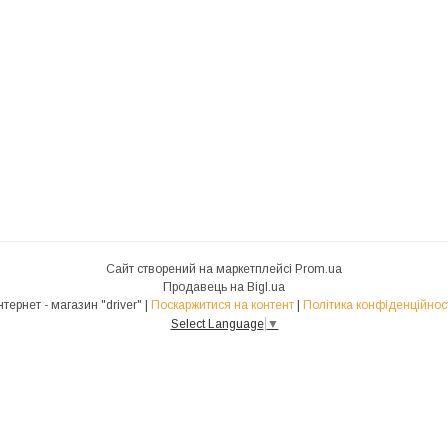
Сайт створений на маркетплейсі
Prom.ua
Продавець на Bigl.ua
Інтернет - магазин "driver" |
Поскаржитися на контент
|
Політика конфіденційнос
Select Language
▼