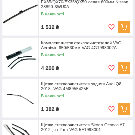
FX35/QX70/EX35/QX50 левая 600мм Nissan
28890-3WU0A
В наявності
1 532
₴
Комплект щеток стеклоочистителей VAG
Aerotwin 650/530мм VAG 4G1998002A
В наявності
4 200
₴
Щетки стеклоочистителя задняя Audi Q8
2018- VAG 4M8955425E
В наявності
1 382
₴
Щетки стеклоочистителя Skoda Octavia A7
2012-, кт 2 шт VAG 5E1998001