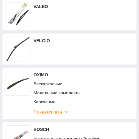
VALEO
VELGIO
OXIMO
Бескаркасные
Модельные комплекты
Каркасные
Гибридные
Показати все
Задние
Грузовые
BOSCH
Multitype
Бескаркасные комплект Aerotwin