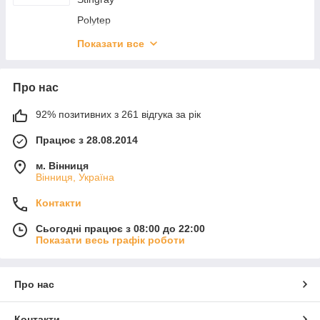
Polytep
Шильдики для ковриков
Показати все
Frogum
Geyer&Hosaja
Про нас
GledRing
92% позитивних з 261 відгука за рік
Doma
Працює з 28.08.2014
9.LLoker
Avto-Gumm
м. Вінниця
Вінниця, Україна
7.NorPlast
Контакти
2.AVTM-резина
3.Оригинал
Сьогодні працює з 08:00 до 22:00
Показати весь графік роботи
4.Seintex-резина
5.EVA
Про нас
6.Stingray ТЕП
1.AVTM-ворс
Контакти