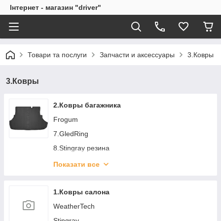
Інтернет - магазин "driver"
Товари та послуги
Запчасти и аксессуары
3.Ковры
3.Ковры
2.Ковры багажника
Frogum
7.GledRing
8.Stingray резина
2.AVTM
Показати все
3.NorPlast
4.Avto-Gumm
1.Ковры салона
4.Оригинал
WeatherTech
1.Stingray ТЕП
Stingray