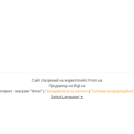
Сайт створений на маркетплейсі
Prom.ua
Продавець на Bigl.ua
Інтернет - магазин "driver" |
Поскаржитися на контент
|
Політика конфіденційнос
Select Language
▼