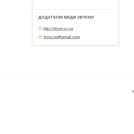
http://driver.vn.ua
bosv.vn@gmail.com