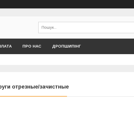
ПЛАТА
ПРО НАС
ДРОПШИПІНГ
руги отрезные/зачистные