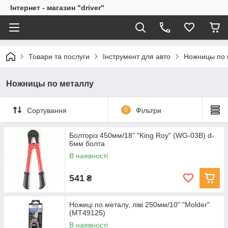
Інтернет - магазин "driver"
Товари та послуги
Інструмент для авто
Ножницы по 
Ножницы по металлу
Сортування
0
Фільтри
Болторіз 450мм/18" "King Roy" (WG-03B) d-
6мм болта
В наявності
541
₴
Ножиці по металу, ліві 250мм/10" "Molder"
(MT49125)
В наявності