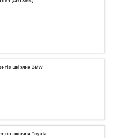
Green (ART8591)
ентів шкіряна BMW
нтів шкіряна Toyota