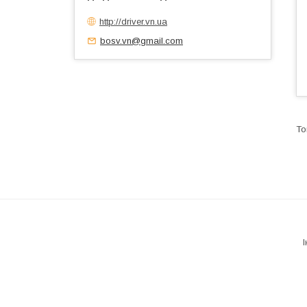
http://driver.vn.ua
bosv.vn@gmail.com