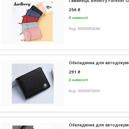
Гаманець Bellerry Forever 
256 ₴
В наявності
00000054280
Обкладинка для автодокум
291 ₴
В наявності
00000070330
Обкладинка для автодокуме