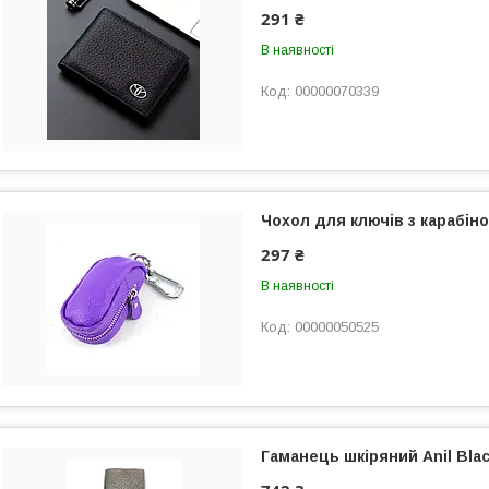
291 ₴
В наявності
00000070339
Чохол для ключів з карабін
297 ₴
В наявності
00000050525
Гаманець шкіряний Anil Bla