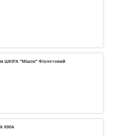
ом ШКІРА "Мішок" Фіолетовий
ck 690A