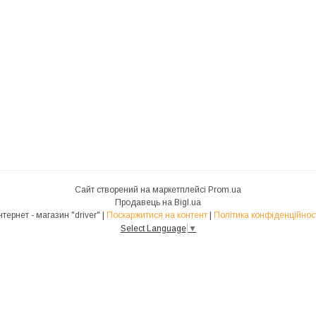
Сайт створений на маркетплейсі
Prom.ua
Продавець на Bigl.ua
Інтернет - магазин "driver" |
Поскаржитися на контент
|
Політика конфіденційнос
Select Language
▼