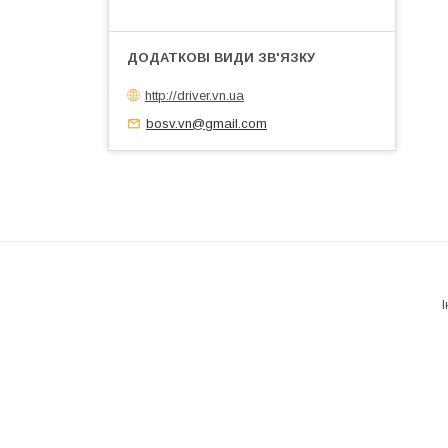
http://driver.vn.ua
bosv.vn@gmail.com