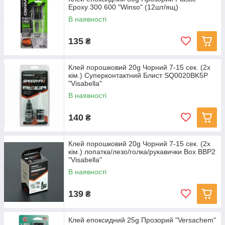
Epoxy 300 600 "Winso" (12шт/ящ)
В наявності
135
₴
Клей порошковий 20g Чорний 7-15 сек. (2х
кім.) Суперконтактний Блист SQ0020BK5Р
"Visabella"
В наявності
140
₴
Клей порошковий 20g Чорний 7-15 сек. (2х
кім.) лопатка/лезо/голка/рукавички Box BBP2
"Visаbella"
В наявності
139
₴
Клей епоксидний 25g Прозорий "Versachem"