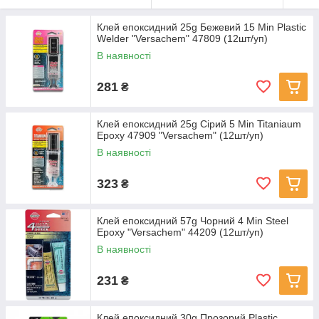
Клей епоксидний 25g Бежевий 15 Min Plastic
Welder "Versachem" 47809 (12шт/уп)
В наявності
281
₴
Клей епоксидний 25g Cірий 5 Min Titaniaum
Epoxy 47909 "Versachem" (12шт/уп)
В наявності
323
₴
Клей епоксидний 57g Чорний 4 Min Steel
Epoxy "Versachem" 44209 (12шт/уп)
В наявності
231
₴
Клей епоксидний 30g Прозорий Plastic