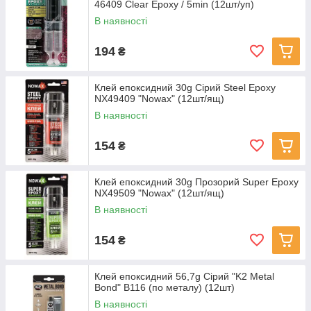
46409 Clear Epoxy / 5min (12шт/уп)
В наявності
194
₴
Клей епоксидний 30g Сірий Steel Epoxy
NX49409 "Nowax" (12шт/ящ)
В наявності
154
₴
Клей епоксидний 30g Прозорий Super Epoxy
NX49509 "Nowax" (12шт/ящ)
В наявності
154
₴
Клей епоксидний 56,7g Сірий "K2 Metal
Bond" В116 (по металу) (12шт)
В наявності