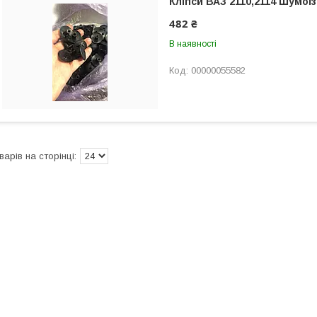
Кліпси ВАЗ 2110,2114 Шумоіз
482 ₴
В наявності
00000055582