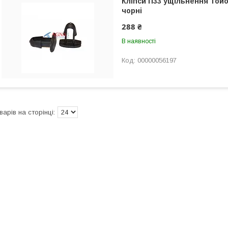
Кліпси П33 ущільнення Тойот
чорні
288 ₴
В наявності
00000056197