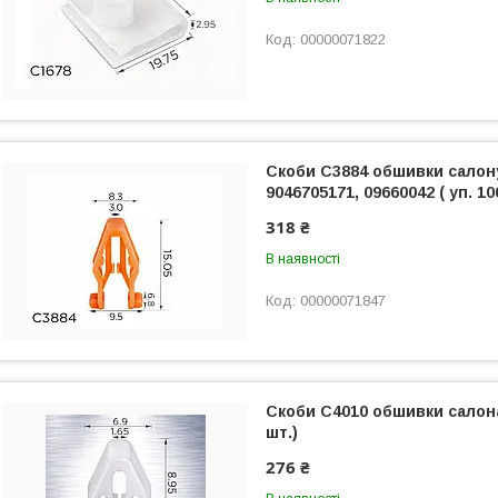
00000071822
Скоби C3884 обшивки салону
9046705171, 09660042 ( уп. 10
318 ₴
В наявності
00000071847
Скоби C4010 обшивки салона,
шт.)
276 ₴