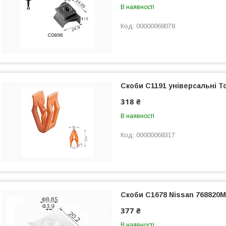
В наявності
00000068078
Скоби C1191 універсальні То
318 ₴
В наявності
00000068317
Скоби C1678 Nissan 768820M00
377 ₴
В наявності