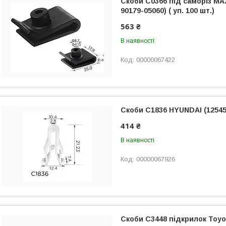
Скоби C0366 під саморіз M
90179-05060) ( уп. 100 шт.)
563 ₴
В наявності
00000067422
Скоби C1836 HYUNDAI (12545) 
414 ₴
В наявності
00000067926
Скоби C3448 підкрилок Toyota