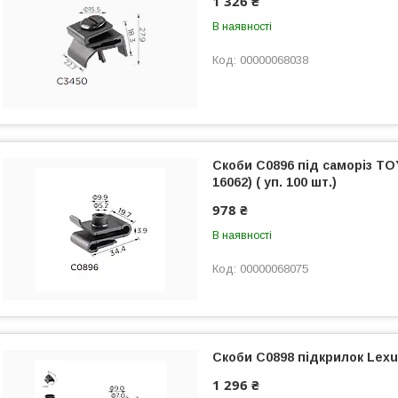
1 326 ₴
В наявності
00000068038
Скоби C0896 під саморіз TO
16062) ( уп. 100 шт.)
978 ₴
В наявності
00000068075
Скоби C0898 підкрилок Lexus
1 296 ₴