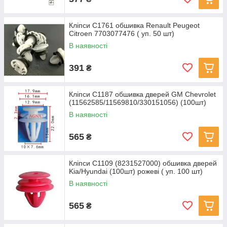
Кліпси C1761 обшивка Renault Peugeot
Citroen 7703077476 ( уп. 50 шт)
В наявності
391
₴
Кліпси C1187 обшивка дверей GM Chevrolet
(11562585/11569810/330151056) (100шт)
В наявності
565
₴
Кліпси C1109 (8231527000) обшивка дверей
Kia/Hyundai (100шт) рожеві ( уп. 100 шт)
В наявності
565
₴