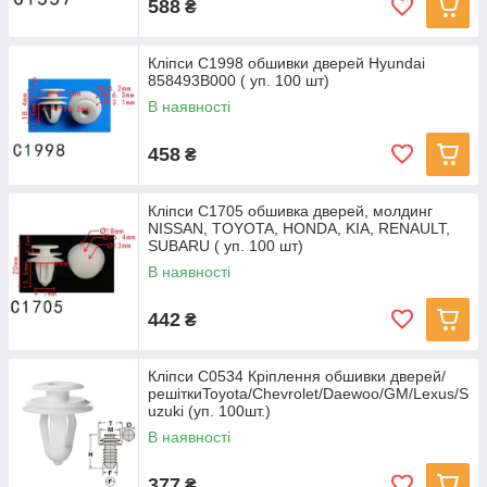
588
₴
Кліпси C1998 обшивки дверей Hyundai
858493B000 ( уп. 100 шт)
В наявності
458
₴
Кліпси C1705 обшивка дверей, молдинг
NISSAN, TOYOTA, HONDA, KIA, RENAULT,
SUBARU ( уп. 100 шт)
В наявності
442
₴
Кліпси C0534 Кріплення обшивки дверей/
решіткиToyota/Chevrolet/Daewoo/GM/Lexus/S
uzuki (уп. 100шт.)
В наявності
377
₴