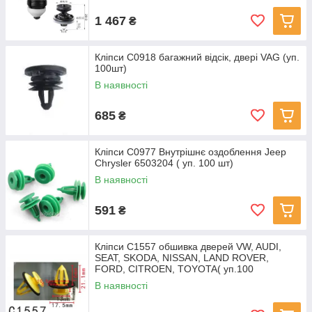
1 467
₴
Кліпси C0918 багажний відсік, двері VAG (уп.
100шт)
В наявності
685
₴
Кліпси C0977 Внутрішнє оздоблення Jeep
Chrysler 6503204 ( уп. 100 шт)
В наявності
591
₴
Кліпси C1557 обшивка дверей VW, AUDI,
SEAT, SKODA, NISSAN, LAND ROVER,
FORD, CITROEN, TOYOTA( уп.100
В наявності