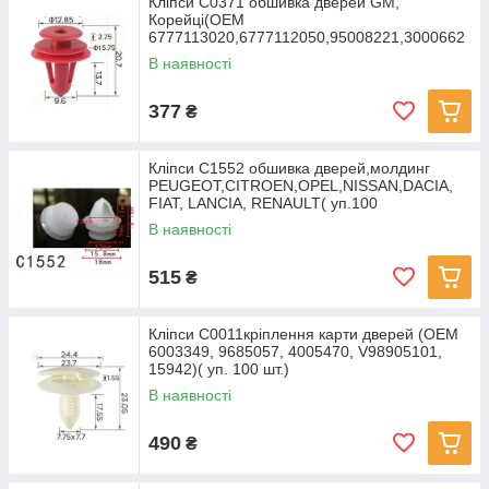
Кліпси C0371 обшивка дверей GM,
Корейці(ОЕМ
6777113020,6777112050,95008221,3000662
0,94530670) (уп100
В наявності
377
₴
Кліпси C1552 обшивка дверей,молдинг
PEUGEOT,CITROEN,OPEL,NISSAN,DACIA,
FIAT, LANCIA, RENAULT( уп.100
В наявності
515
₴
Кліпси C0011кріплення карти дверей (OEM
6003349, 9685057, 4005470, V98905101,
15942)( уп. 100 шт.)
В наявності
490
₴