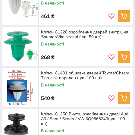
В наявності
461
₴
Кліпси C1220 оздоблення дверей внутрішня
Sprinter/Vito зелені ( уп. 50 шт)
В наявності
268
₴
Кліпси C1401 обшивка дверей Toyota/Cherry
Tigo сірі+паралон ( уп. 100 шт)
В наявності
540
₴
Кліпси C1250 Внутр. оздоблення / двері Audi
A6 / Seat / Skoda / VW 6Q0868243( уп. 100
шт)
В наявності