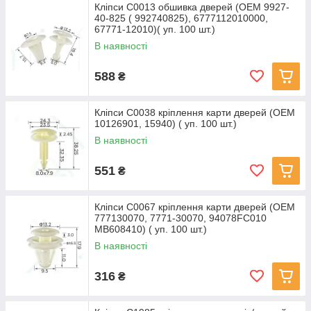
Кліпси C0013 обшивка дверей (OEM 9927-
40-825 ( 992740825), 6777112010000,
67771-12010)( уп. 100 шт.)
В наявності
588
₴
Кліпси C0038 кріплення карти дверей (OEM
10126901, 15940) ( уп. 100 шт.)
В наявності
551
₴
Кліпси C0067 кріплення карти дверей (OEM
777130070, 7771-30070, 94078FC010
MB608410) ( уп. 100 шт.)
В наявності
316
₴