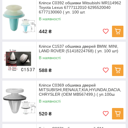
Кліпси C0392 обшивки Mitsubishi MR114962
Toyota Lexus 6777112010 6295520040
6777130060 ( уп. 100 шт.
В наявності
442
₴
Кліпси C1537 обшивка дверей BMW, MINI,
LAND ROVER (51418224768) ( уп. 100 шт)
В наявності
588
₴
Кліпси C0369 обшивка дверей
MITSUBISHI,RENAULT,KIA,HYUNDAI,DACIA,
CHRYSLER (OEM MB567499,) ( уп.100ш
В наявності
520
₴