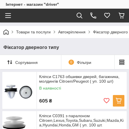
Інтернет - магазин "driver"
Товари та послуги
Автокріплення
Фіксатор дверного
Фіксатор дверного типу
Сортування
0
Фільтри
Кліпси C1763 обшивки дверей, багажника,
молдингів Citroen/Peugeot ( уп. 100 шт)
В наявності
605
₴
Кліпси C0391 з паралоном
Citroen,Lexus,Toyota,Subaru,Suzuki,Mazda,Ki
a,Hyundai,Honda,GM ( уп. 100 шт.