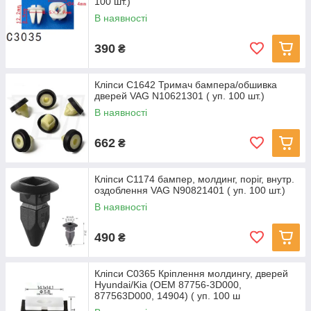
100 шт.)
В наявності
390
₴
Кліпси C1642 Тримач бампера/обшивка
дверей VAG N10621301 ( уп. 100 шт.)
В наявності
662
₴
Кліпси C1174 бампер, молдинг, поріг, внутр.
оздоблення VAG N90821401 ( уп. 100 шт.)
В наявності
490
₴
Кліпси C0365 Кріплення молдингу, дверей
Hyundai/Kia (ОЕМ 87756-3D000,
877563D000, 14904) ( уп. 100 ш