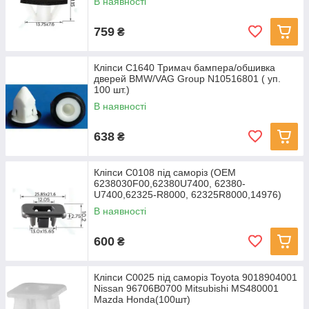
В наявності
759
₴
Кліпси C1640 Тримач бампера/обшивка
дверей BMW/VAG Group N10516801 ( уп.
100 шт.)
В наявності
638
₴
Кліпси C0108 під саморіз (OEM
6238030F00,62380U7400, 62380-
U7400,62325-R8000, 62325R8000,14976)
(100ш
В наявності
600
₴
Кліпси C0025 під саморіз Toyota 9018904001
Nissan 96706B0700 Mitsubishi MS480001
Mazda Honda(100шт)