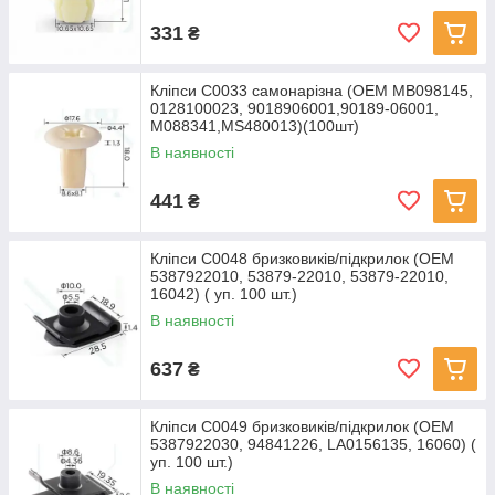
331
₴
Кліпси C0033 самонарізна (OEM MB098145,
0128100023, 9018906001,90189-06001,
M088341,MS480013)(100шт)
В наявності
441
₴
Кліпси C0048 бризковиків/підкрилок (OEM
5387922010, 53879-22010, 53879-22010,
16042) ( уп. 100 шт.)
В наявності
637
₴
Кліпси C0049 бризковиків/підкрилок (OEM
5387922030, 94841226, LA0156135, 16060) (
уп. 100 шт.)
В наявності