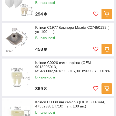
В наявності
294
₴
Кліпси C1977 бампера Mazda C27450133 (
уп. 100 шт.)
В наявності
458
₴
Кліпси C0026 самонарізна (OEM
9018905013,
MS480002,9018905015,9018905037, 90189-
05013, 14630)(100шт)
В наявності
369
₴
Кліпси C0030 під саморіз (OEM 3907444,
4755299, 14710) ( уп. 100 шт.)
В наявності