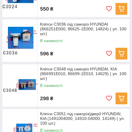
550
₴
Кліпси C3036 під саморіз HYUNDAI
(866251E000, 86625-1E000, 14824) ( уп. 100
шт.)
В наявності
596
₴
Кліпси C3048 під саморіз HYUNDAI, KIA
(866991E010, 86699-1E010, 14629) ( уп. 100
шт.)
В наявності
298
₴
Кліпси C3051 під саморіз/дверіІ HYUNDAI,
KIA (1491004000, 14910-04000, 14149) ( уп.
100 шт.)
В наявності