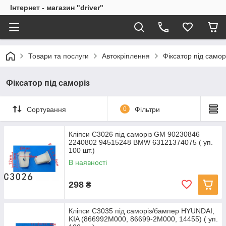
Інтернет - магазин "driver"
Товари та послуги
Автокріплення
Фіксатор під самор
Фіксатор під саморіз
Сортування
0
Фільтри
Кліпси C3026 під саморіз GM 90230846
2240802 94515248 BMW 63121374075 ( уп.
100 шт.)
В наявності
298
₴
Кліпси C3035 під саморіз/бампер HYUNDAI,
KIA (866992M000, 86699-2M000, 14455) ( уп.