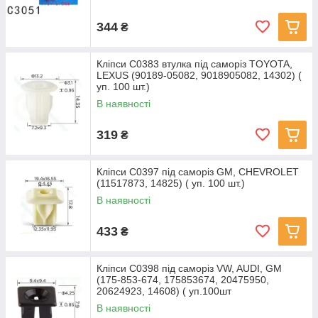
344
₴
Кліпси C0383 втулка під саморіз TOYOTA,
LEXUS (90189-05082, 9018905082, 14302) (
уп. 100 шт.)
В наявності
319
₴
Кліпси C0397 під саморіз GM, CHEVROLET
(11517873, 14825) ( уп. 100 шт.)
В наявності
433
₴
Кліпси C0398 під саморіз VW, AUDI, GM
(175-853-674, 175853674, 20475950,
20624923, 14608) ( уп.100шт
В наявності