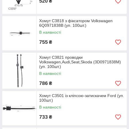
520
₴
Хомут C3818 з фіксатором Volkswagen
6Q0971838B (уп. 100шт.)
В наявності
755
₴
Хомут C3821 проводки
Volkswagen,Audi,Seat,Skoda (3D0971838M)
(уп. 100шт.)
В наявності
786
₴
Хомут C3501 із кліпсою-затискачем Ford (уп.
100шт.)
В наявності
733
₴