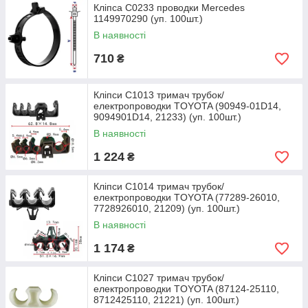
Кліпса C0233 проводки Mercedes
1149970290 (уп. 100шт.)
В наявності
710
₴
Кліпси C1013 тримач трубок/
електропроводки TOYOTA (90949-01D14,
9094901D14, 21233) (уп. 100шт.)
В наявності
1 224
₴
Кліпси C1014 тримач трубок/
електропроводки TOYOTA (77289-26010,
7728926010, 21209) (уп. 100шт.)
В наявності
1 174
₴
Кліпси C1027 тримач трубок/
електропроводки TOYOTA (87124-25110,
8712425110, 21221) (уп. 100шт.)