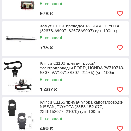
В наявності
978
₴
Хомут C1051 проводки 181.4мм TOYOTA
(82678-A9007, 82678A9007) (уп. 100шт.)
В наявності
735
₴
Кліпси C1108 тримач трубок/
електропроводки FORD, HONDA (W710718-
S307, W710718S307, 21165) (уп. 100шт
В наявності
1 467
₴
Кліпси C1165 тримач упора капота/роводки
NISSAN, TOYOTA (23E8.152.077,
23E8152077, 21070) (уп. 100шт
В наявності
490
₴