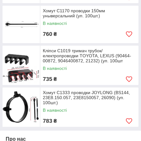
Хомут C1170 проводки 150мм
уныверсальний (уп. 100шт.)
В наявності
760
₴
Кліпси C1019 тримач трубок/
електропроводки TOYOTA, LEXUS (90464-
00872, 9046400872, 21232) (уп. 100шт
В наявності
735
₴
Хомут C1333 проводки JOYLONG (BS144,
23E8.150.057, 23E8150057, 26090) (уп.
100шт.)
В наявності
783
₴
Про нас