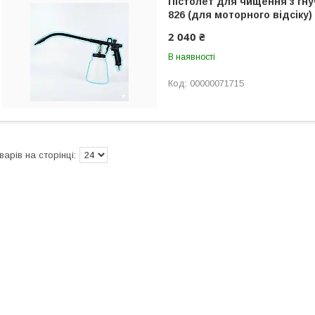
Пістолет для чищення з гн
826 (для моторного відсіку)
2 040 ₴
В наявності
00000071715