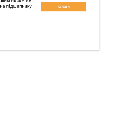
учким носом AE-
 на підшипнику
Купити