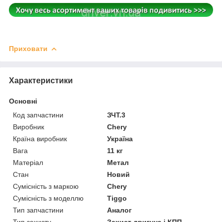
Приховати
Характеристики
Основні
Код запчастини
ЗЧТ.3
Виробник
Chery
Країна виробник
Україна
Вага
11 кг
Матеріал
Метал
Стан
Новий
Сумісність з маркою
Chery
Сумісність з моделлю
Tiggo
Тип запчастини
Аналог
Тип захисту
Захист двигуна і КПП