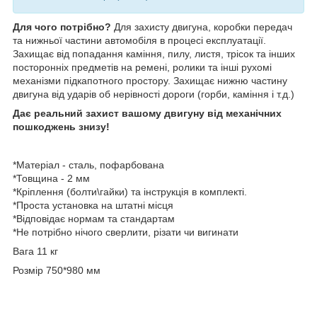
Для чого потрібно?
Для захисту двигуна, коробки передач
та нижньої частини автомобіля в процесі експлуатації.
Захищає від попадання каміння, пилу, листя, трісок та інших
посторонніх предметів на ремені, ролики та інші рухомі
механізми підкапотного простору. Захищає нижню частину
двигуна від ударів об нерівності дороги (горби, каміння і т.д.)
Дає реальний захист вашому двигуну від механічних
пошкоджень знизу!
*Матеріал - сталь, пофарбована
*Товщина - 2 мм
*Кріплення (болти\гайки) та інструкція в комплекті.
*Проста установка на штатні місця
*Відповідає нормам та стандартам
*Не потрібно нічого сверлити, різати чи вигинати
Вага 11 кг
Розмір 750*980 мм