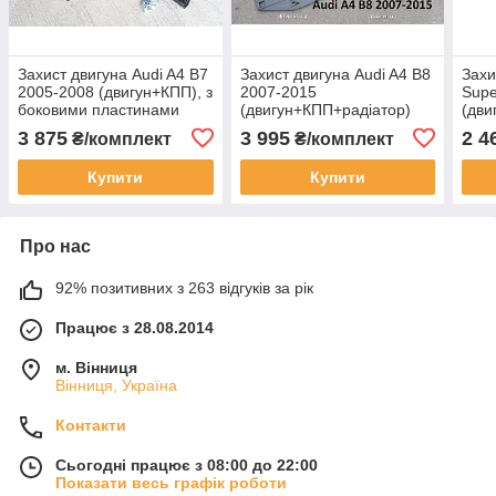
Захист двигуна Audi A4 B7
Захист двигуна Audi A4 B8
Захи
2005-2008 (двигун+КПП), з
2007-2015
Supe
боковими пластинами
(двигун+КПП+радіатор)
(дви
3 875
3 995
2 4
₴/комплект
₴/комплект
Купити
Купити
Про нас
92% позитивних з 263 відгуків за рік
Працює з 28.08.2014
м. Вінниця
Вінниця, Україна
Контакти
Сьогодні працює з 08:00 до 22:00
Показати весь графік роботи