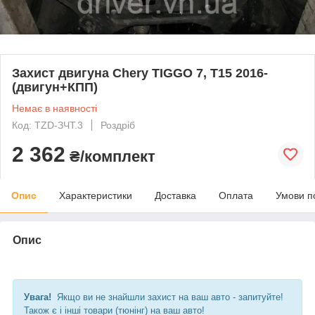
Захист двигуна Chery TIGGO 7, Т15 2016-
(двигун+КПП)
Немає в наявності
Код: TZD-ЗЧТ.3
Роздріб
2 362
₴/комплект
Опис
Характеристики
Доставка
Оплата
Умови п
Опис
Увага!
Якщо ви не знайшли захист на ваш авто - запитуйте!
Також є і інші товари (тюнінг) на ваш авто!