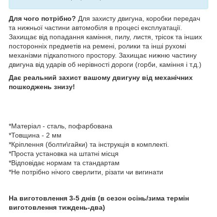
Для чого потрібно?
Для захисту двигуна, коробки передач
та нижньої частини автомобіля в процесі експлуатації.
Захищає від попадання каміння, пилу, листя, трісок та інших
посторонніх предметів на ремені, ролики та інші рухомі
механізми підкапотного простору. Захищає нижню частину
двигуна від ударів об нерівності дороги (горби, каміння і т.д.)
Дає реальний захист вашому двигуну від механічних
пошкоджень знизу!
*Матеріал - сталь, пофарбована
*Товщина - 2 мм
*Кріплення (болти\гайки) та інструкція в комплекті.
*Проста установка на штатні місця
*Відповідає нормам та стандартам
*Не потрібно нічого сверлити, різати чи вигинати
На виготовлення 3-5 днів (в сезон осінь/зима термін
виготовлення тиждень-два)