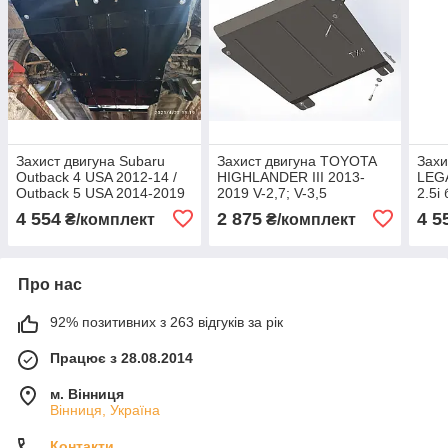
Захист двигуна Subaru
Захист двигуна TOYOTA
Захи
Outback 4 USA 2012-14 /
HIGHLANDER III 2013-
LEG
Outback 5 USA 2014-2019
2019 V-2,7; V-3,5
2.5i
2.5i без турбіни
(двигун+КПП)
(дви
4 554
2 875
4 5
₴/комплект
₴/комплект
(двигун+КПП+радіатор)
Про нас
92% позитивних з 263 відгуків за рік
Працює з 28.08.2014
м. Вінниця
Вінниця, Україна
Контакти