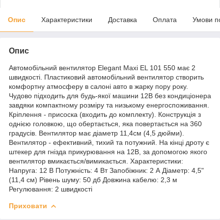
Опис
Характеристики
Доставка
Оплата
Умови п
Опис
Автомобільний вентилятор Elegant Maxi EL 101 550 має 2
швидкості. Пластиковий автомобільний вентилятор створить
комфортну атмосферу в салоні авто в жарку пору року.
Чудово підходить для будь-якої машини 12В без кондиціонера
завдяки компактному розміру та низькому енергоспоживання.
Кріплення - присоска (входить до комплекту). Конструкція з
однією головкою, що обертається, яка повертається на 360
градусів. Вентилятор має діаметр 11,4см (4,5 дюйми).
Вентилятор - ефективний, тихий та потужний. На кінці дроту є
штекер для гнізда прикурювання на 12В, за допомогою якого
вентилятор вмикається/вимикається. Характеристики:
Напруга: 12 В Потужність: 4 Вт Запобіжник: 2 А Діаметр: 4,5"
(11,4 см) Рівень шуму: 50 дб Довжина кабелю: 2,3 м
Регулювання: 2 швидкості
Приховати