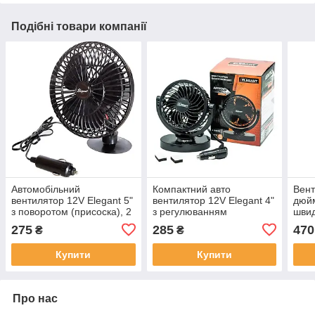
Подібні товари компанії
Автомобільний
Компактний авто
Вент
вентилятор 12V Elegant 5"
вентилятор 12V Elegant 4"
дюйм
з поворотом (присоска), 2
з регулюванням
швид
швидкості
швидкості, на стійці
551 
275
285
470
₴
₴
Купити
Купити
Про нас