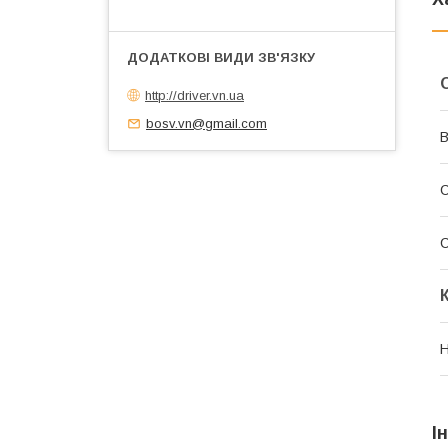
http://driver.vn.ua
bosv.vn@gmail.com
В
С
С
Н
І