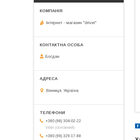
Інтернет - магазин "driver"
Богдан
Вінниця, Україна
+380 (98) 304-02-22
Viber (основний)
+380 (99) 329-17-88
Х