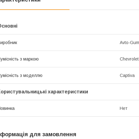
Основні
иробник
Avto-Gu
умісність з маркою
Chevrolet
умісність з моделлю
Captiva
Користувальницькі характеристики
овинка
Нет
нформація для замовлення