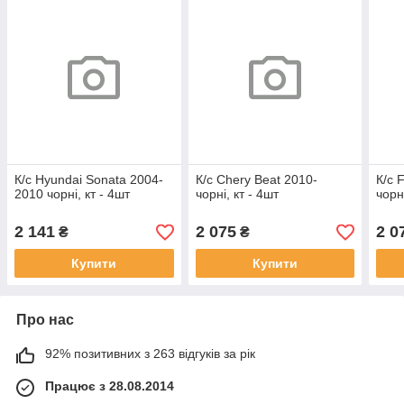
К/с Hyundai Sonata 2004-
К/с Chery Beat 2010-
К/с 
2010 чорні, кт - 4шт
чорні, кт - 4шт
чорні
2 141
2 075
2 0
₴
₴
Купити
Купити
Про нас
92% позитивних з 263 відгуків за рік
Працює з 28.08.2014