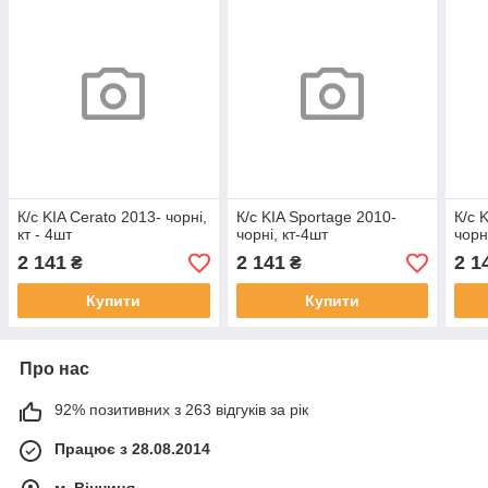
К/с KIA Cerato 2013- чорні,
К/с KIA Sportage 2010-
К/с 
кт - 4шт
чорні, кт-4шт
чорні
2 141
2 141
2 1
₴
₴
Купити
Купити
Про нас
92% позитивних з 263 відгуків за рік
Працює з 28.08.2014