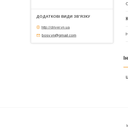
С
http://driver.vn.ua
Н
bosv.vn@gmail.com
І
Ц