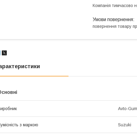
Компанія тимчасово 
повернення товару п
арактеристики
Основні
иробник
Avto-Gu
умісність з маркою
Suzuki