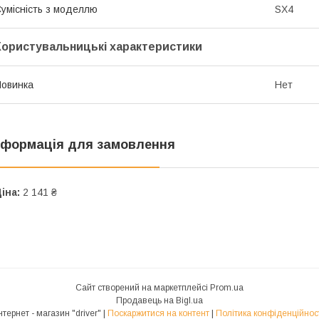
умісність з моделлю
SX4
Користувальницькі характеристики
овинка
Нет
нформація для замовлення
іна:
2 141 ₴
Сайт створений на маркетплейсі
Prom.ua
Продавець на Bigl.ua
Інтернет - магазин "driver" |
Поскаржитися на контент
|
Політика конфіденційнос