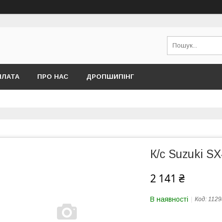
ПЛАТА
ПРО НАС
ДРОПШИПІНГ
К/с Suzuki SX
2 141 ₴
В наявності
Код:
1129