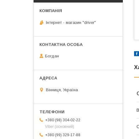
Інтернет - магазин "driver"
Богдан
Х
Вінниця, Україна
В
+380 (98) 304-02-22
С
Viber (основний)
+380 (99) 329-17-88