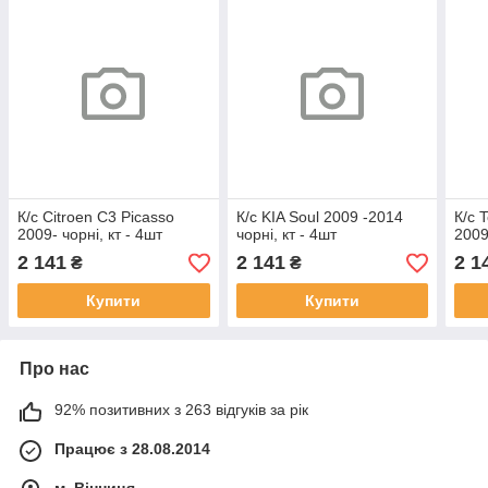
К/с Citroen C3 Picasso
К/с KIA Soul 2009 -2014
К/с 
2009- чорні, кт - 4шт
чорні, кт - 4шт
2009
2 141
2 141
2 1
₴
₴
Купити
Купити
Про нас
92% позитивних з 263 відгуків за рік
Працює з 28.08.2014