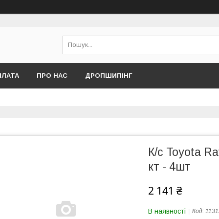
ПЛАТА
ПРО НАС
ДРОПШИПІНГ
К/с Toyota R
кт - 4шт
2 141 ₴
В наявності
Код:
1131