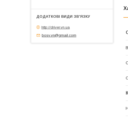
Х
http://driver.vn.ua
bosv.vn@gmail.com
В
С
С
Н