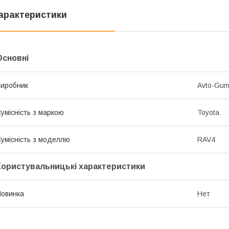
арактеристики
Основні
иробник
Avto-Gu
умісність з маркою
Toyota
умісність з моделлю
RAV4
Користувальницькі характеристики
овинка
Нет