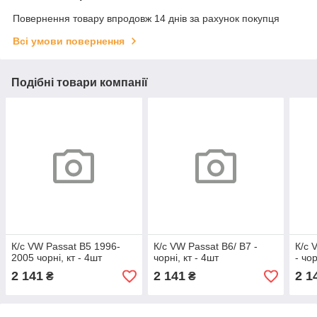
Повернення товару впродовж 14 днів за рахунок покупця
Всі умови повернення
Подібні товари компанії
К/с VW Passat B5 1996-
К/с VW Passat B6/ B7 -
К/с 
2005 чорні, кт - 4шт
чорні, кт - 4шт
- чор
2 141
2 141
2 1
₴
₴