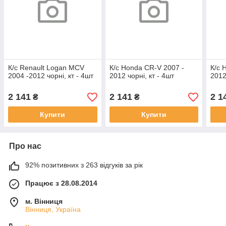
К/с Renault Logan MCV
К/с Honda CR-V 2007 -
К/с 
2004 -2012 чорні, кт - 4шт
2012 чорні, кт - 4шт
2012
2 141
2 141
2 1
₴
₴
Купити
Купити
Про нас
92% позитивних з 263 відгуків за рік
Працює з 28.08.2014
м. Вінниця
Вінниця, Україна